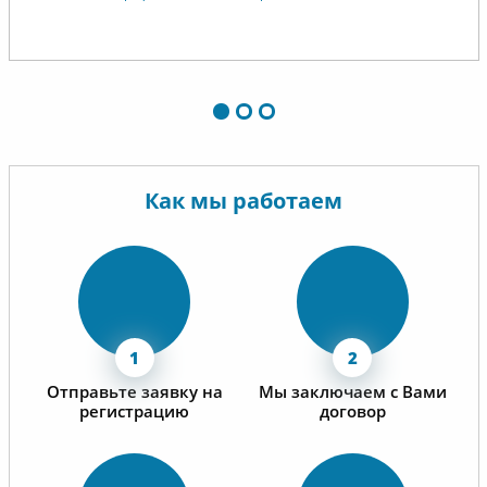
процветания, надеемся на
материа
дальнейшее сотрудничество.
Как мы работаем
Отправьте заявку на
Мы заключаем с Вами
регистрацию
договор