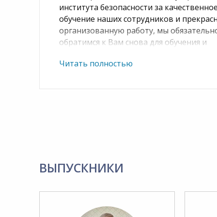
института безопасности за качественно
обучение наших сотрудников и прекрас
организованную работу, мы обязательн
обратимся к Вам снова для обучения и
повышения квалификации наших
Читать полностью
сотрудников.
Надеемся на дальнейшее и плодотворно
Желаем вам успехов!
ВЫПУСКНИКИ