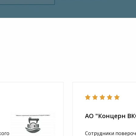
АО "Концерн В
кого
Сотрудники повероч