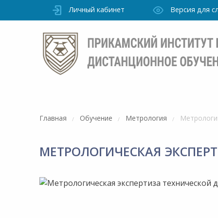
Личный кабинет
Версия для 
Главная
Обучение
Метрология
Метрологич
МЕТРОЛОГИЧЕСКАЯ ЭКСПЕРТ
Режим
работы
уточно
Института
ПН-ПТ: