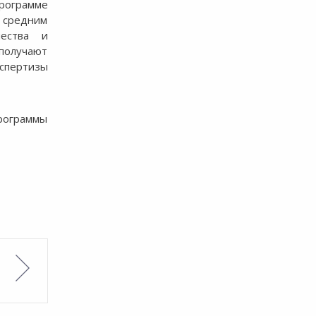
рограмме
и средним
чества и
получают
спертизы
рограммы