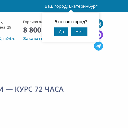
Ваш город:
Екатеринбург
Это ваш город?
ь,
Горячая линия:
Круглосуточно
на, 29
8 800 777 42 95
Да
Нет
Заказать звонок
@pib24.ru
 — КУРС 72 ЧАСА