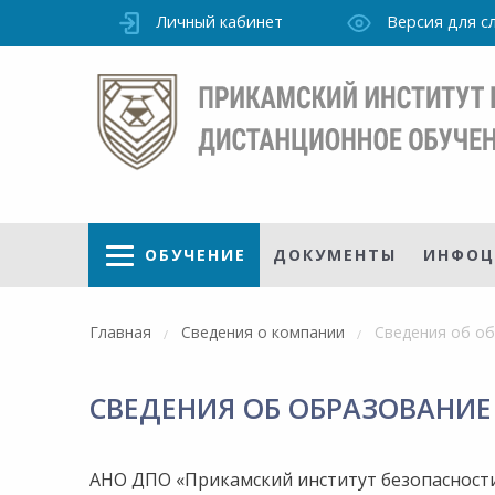
Личный кабинет
Версия для 
ОБУЧЕНИЕ
ДОКУМЕНТЫ
ИНФОЦ
Главная
Сведения о компании
Сведения об о
СВЕДЕНИЯ ОБ ОБРАЗОВАНИЕ
Режим
работы
уточно
Института
ПН-ПТ:
АНО ДПО «Прикамский институт безопасност