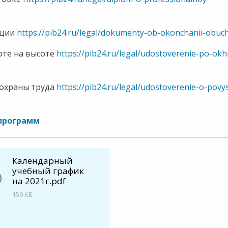
ации
https://pib24.ru/legal/dokumenty-ob-okonchanii-obuc
оте на высоте
https://pib24.ru/legal/udostoverenie-po-okh
охраны труда
https://pib24.ru/legal/udostoverenie-o-povys
программ
Календарный
учебный график
на 2021г.pdf
159 КБ