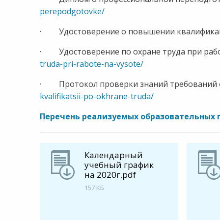
perepodgotovke/
· Удостоверение о повышении квалифик
· Удостоверение по охране труда при раб
truda-pri-rabote-na-vysote/
· Протокол проверки знаний требований 
kvalifikatsii-po-okhrane-truda/
Перечень реализуемых образовательных 
Календарный
учебный график
на 2020г.pdf
157 КБ