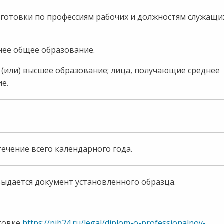
готовки по профессиям рабочих и должностям служащи
нее общее образование.
(или) высшее образование; лица, получающие среднее
е.
ечение всего календарного года.
дается документ установленного образца.
товке
https://pib24.ru/legal/diplom-o-professionalnoy-