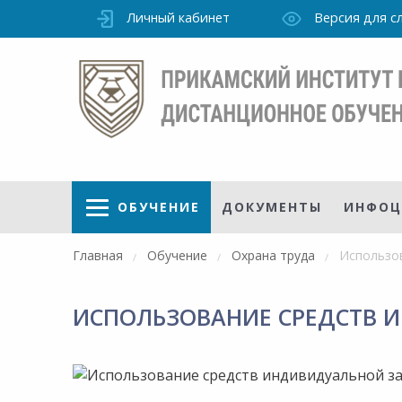
Личный кабинет
Версия для 
ОБУЧЕНИЕ
ДОКУМЕНТЫ
ИНФОЦ
Главная
Обучение
Охрана труда
Использов
ИСПОЛЬЗОВАНИЕ СРЕДСТВ 
Режим
работы
уточно
Института
ПН-ПТ: