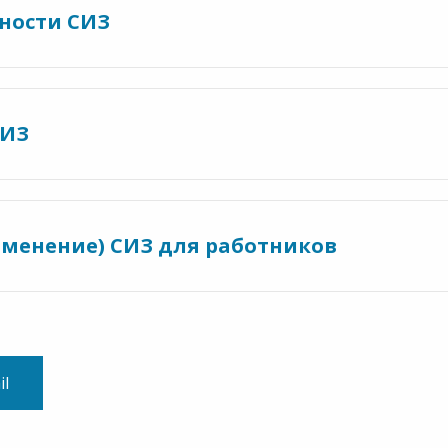
сности СИЗ
СИЗ
именение) СИЗ для работников
il