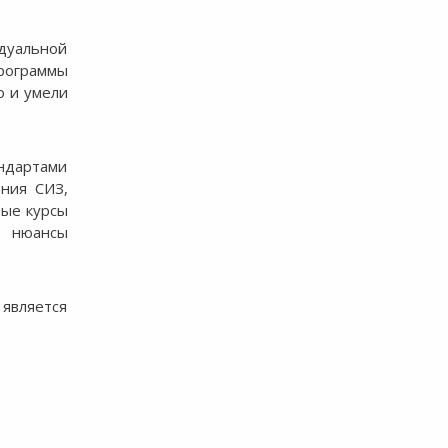
идуальной
программы
о и умели
андартами
ения СИЗ,
ные курсы
ь нюансы
 является