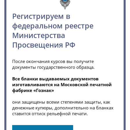
доброжелательность,
грамотность, индивидуальный
Регистрируем в
подход — все это было нам
оказано в полной мере.
федеральном реестре
Министерства
Спасибо большое, с вами было
Просвещения РФ
очень приятно работать.
Желаем вам и вашим
После окончания курсов вы получите
сотрудникам успехов в работе и
документы государственного образца.
процветания!
Все бланки выдаваемых документов
изготавливаются на Московской печатной
В дальнейшем надеемся на наше
фабрике «Гознак»
с Вами
плодотворнре;сотрудничество!
они защищены всеми степенями защиты, как
денежные купюры, дополнительно на бланках
ставится оттиск рельефной печати.