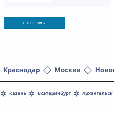
Все вопросы
Краснодар
Москва
Ново
Березина Надежда Васильевна
Казань
Екатеринбург
Архангельск