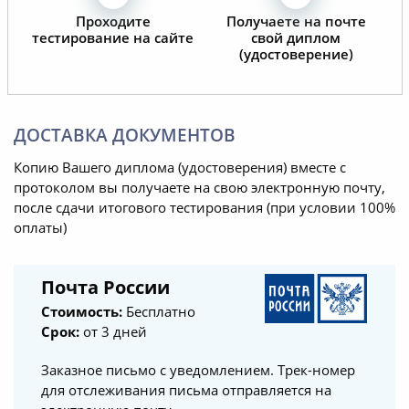
сайте желает оставлять лучшего.
Проходите
Получаете на почте
Благодаря информационным
тестирование на сайте
свой диплом
(удостоверение)
технологиям дистанционного
обучения в Вашем институте
наши работники приобрели
новые знания в области охраны
ДОСТАВКА ДОКУМЕНТОВ
труда, пожарной безопасности,
оказания первой доврачебной
Копию Вашего диплома (удостоверения) вместе с
помощи пострадавшим, а также
протоколом вы получаете на свою электронную почту,
после сдачи итогового тестирования (при условии 100%
допуск работы на высоте.
оплаты)
Инженерно-технические
работники нашей организации
Почта России
успешно прошли весь курс
Стоимость:
Бесплатно
обучения, успешно прошли
Срок:
от 3 дней
тестовые задания и получили
соответствующие документы.
Заказное письмо с уведомлением. Трек-номер
для отслеживания письма отправляется на
Обучение и повышение