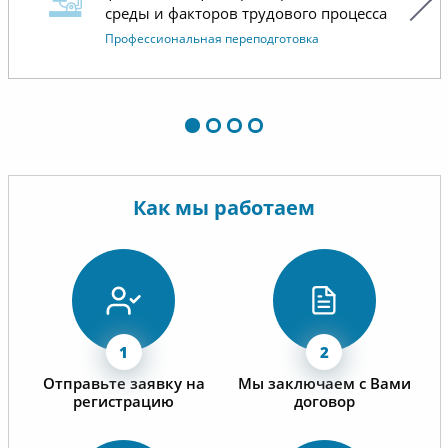
проведе
среды и факторов трудового процесса
сотрудничество.
условий
Профессиональная переподготовка
материа
хорошо 
лишнего,
то, что 
контроля
работает
Как мы работаем
Отдельн
коммуни
операти
менедже
Отправьте заявку на
Мы заключаем с Вами
регистрацию
договор