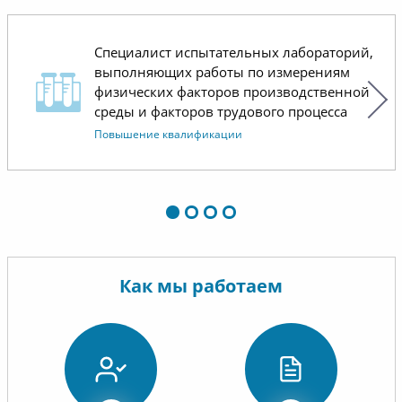
объём п
изучении, а также помогает
Получен
систематизировать знания в
документ
Специалист испытательных лабораторий,
данной области.
расслед
выполняющих работы по измерениям
случаев,
физических факторов производственной
Надеемся на дальнейшее
проведе
среды и факторов трудового процесса
сотрудничество.
условий
Повышение квалификации
материа
хорошо 
лишнего,
то, что 
контроля
работает
Как мы работаем
Отдельн
коммуни
операти
менедже