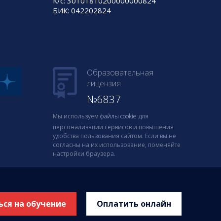
К/с: 30101810200000000824
БИК: 042202824
Образовательная
лицензия
№6837
Мы используем
файлы cookie
для
персонализации сервисов и повышения
удобства пользования сайтом. Если вы не
согласны на их использование, поменяйте
настройки браузера.
ься на обучение
Оплатить онлайн