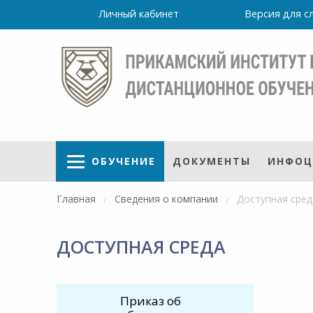
Личный кабинет
Версия для 
ОБУЧЕНИЕ
ДОКУМЕНТЫ
ИНФОЦ
Главная
Сведения о компании
Доступная сред
ДОСТУПНАЯ СРЕДА
Режим
работы
уточно
Института
Приказ об
ПН-ПТ: