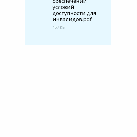
обеспечении
8:00-20:00
условий
СБ-ВС:
доступности для
Выходной
инвалидов.pdf
157 КБ