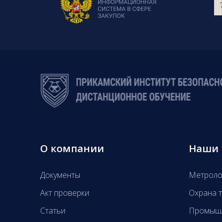
О компании
Наши 
Документы
Метроло
Акт проверки
Охрана т
Статьи
Промышл